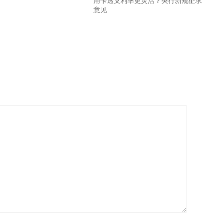
用卡透支利率更灵活？央行新规征求
意见