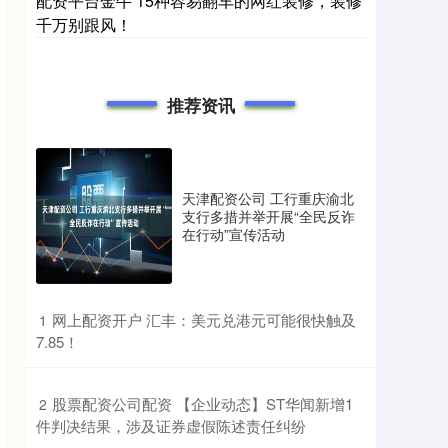
配资平台金牛 15种容易翻车的网红装修，装修
千万别跟风！
推荐资讯
天津配资公司 工行重庆渝北
支行多措并举开展“全民反诈
在行动”宣传活动
​网上配资开户 汇丰：美元兑港元可能很快触及
1
7.85！
​股票配资公司配资 【企业动态】ST华闻新增1
2
件判决结果，涉及证券虚假陈述责任纠纷