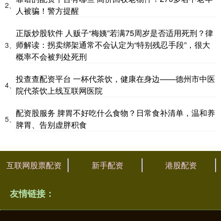
2、
人被骗！警方提醒
正版炒股软件 人贩子“梅姨”若满75周岁是否适用死刑？律
师解读：拐卖绑架通常不会认定为“特别残忍手段”，很大
3、
概率不会被判处死刑
投查查配资平台 一杯代茶饮，健康在身边——德州市中医
4、
院代茶饮上线互联网医院
配资股服务 脾胃不好吃什么食物？日常食补清单，温和养
5、
脾胃、告别虚胖积食
互联网股票配资
新手配资
港股配资
友情链接：