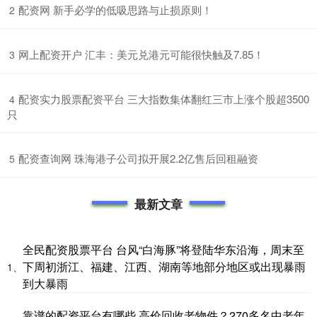
​配资网 新手必学的低吸思路与止损原则！
2
​网上配资开户 汇丰：美元兑港元可能很快触及7.85！
3
​配资实力股票配资平台 三大指数集体翻红三市上涨个股超3500
4
只
​配资查询网 珠海港子公司拟开展2.2亿售后回租融资
5
最新文章
全民配资股票平台 台风“白海豚”将登陆华东沿海，周末至
下周初浙江、福建、江西、湖南等地部分地区或出现暴雨
1、
到大暴雨
靠谱的配资平台有哪些 高价回收老物件？270多名中老年